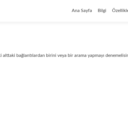
İçeriğe geç
Ana Sayfa
Bilgi
Özellikl
i alttaki bağlantılardan birini veya bir arama yapmayı denemelisi