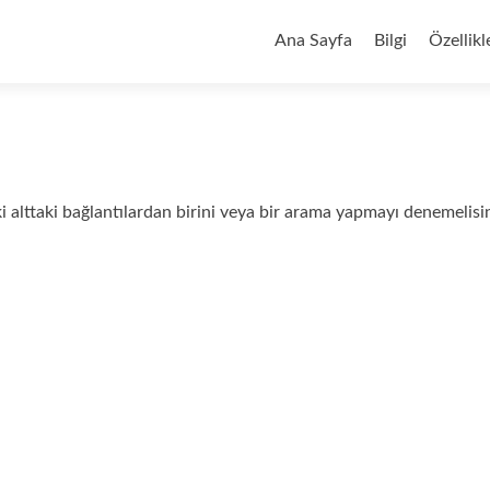
İçeriğe geç
Ana Sayfa
Bilgi
Özellikl
i alttaki bağlantılardan birini veya bir arama yapmayı denemelisi