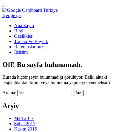
Navigasyonu
değiştir
İçeriğe geç
Ana Sayfa
Bilgi
Özellikler
Toptan Ve Bayilik
Referanslarımız
İletişim
Off! Bu sayfa bulunamadı.
Burada hiçbir şeyin bulunmadığı görülüyor. Belki alttaki
bağlantılardan birini veya bir arama yapmayı denemelisin?
Arama:
Arşiv
Mart 2017
Şubat 2017
Kasım 2016