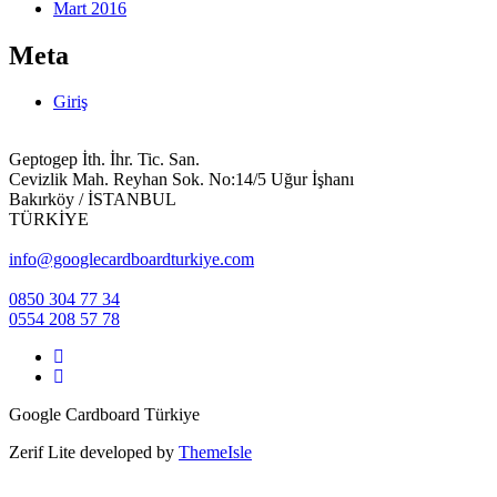
Mart 2016
Meta
Giriş
Geptogep İth. İhr. Tic. San.
Cevizlik Mah. Reyhan Sok. No:14/5 Uğur İşhanı
Bakırköy / İSTANBUL
TÜRKİYE
info@googlecardboardturkiye.com
0850 304 77 34
0554 208 57 78
Facebook
bağlantısı
Instagram
bağlantısı
Google Cardboard Türkiye
Zerif Lite
developed by
ThemeIsle