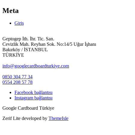
Meta
Giriş
Geptogep İth. İhr. Tic. San.
Cevizlik Mah. Reyhan Sok. No:14/5 Uğur İşhanı
Bakırköy / İSTANBUL
TÜRKİYE
info@googlecardboardturkiye.com
0850 304 77 34
0554 208 57 78
Facebook bağlantısı
Instagram bağlantısı
Google Cardboard Türkiye
Zerif Lite
developed by
ThemeIsle